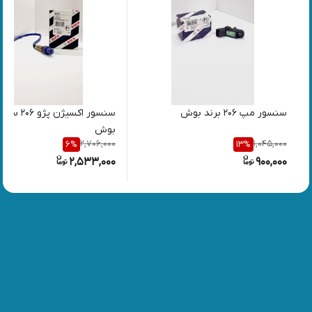
سنسور مپ 206 برند بوش
سنسور اکسیژن پژ
بوش
2,706,000
1,045,000
6
%
13
%
2,533,000
900,000