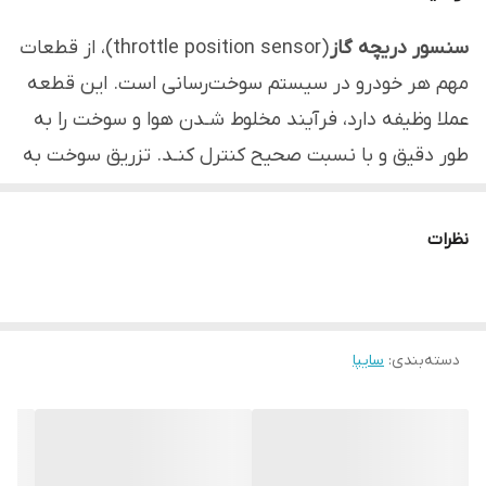
سنسور دریچه گاز
(throttle position sensor)، از قطعات
مهم هر خودرو در سیستم سوخت‌رسانی است. این قطعه
عملا وظیفه دارد، فرآیند مخلوط شـدن هوا و سوخت را به
طور دقیق و با نسبت صحیح کنترل کنـد. تزریق سوخت به
محفظه احتراق خودرو با توجه به سیگنال‌های ارسالی
از
سنسور دریچه گاز
، انجام می‌شود.
نظرات
دسته‌بندی
:
سایپا