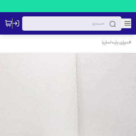
اکسیژن پارت
/
سایپا