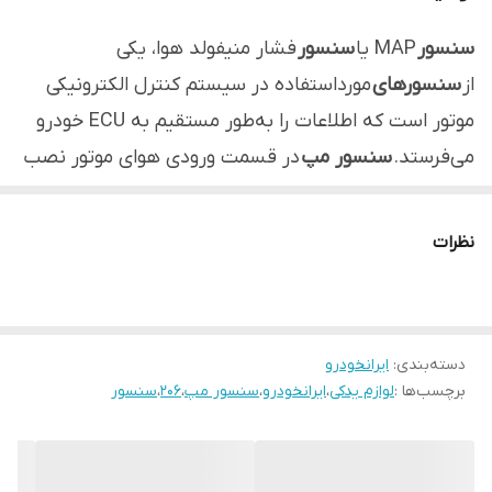
سنسور
MAP یا
سنسور
فشار منیفولد هوا، یکی
از
سنسورهای
مورداستفاده در سیستم کنترل الکترونیکی
موتور است که اطلاعات را به‌طور مستقیم به ECU خودرو
می‌فرستد.
سنسور مپ
در قسمت ورودی هوای موتور نصب
می‌شود و وظیفه اصلی آن گزارش مقدار هوای مکش ‌شده
توسط پیشرانه به ECU است.
نظرات
دسته‌بندی
:
ایرانخودرو
برچسب‌ها :
لوازم یدکی
،
ایرانخودرو
،
سنسور مپ
،
206
،
سنسور