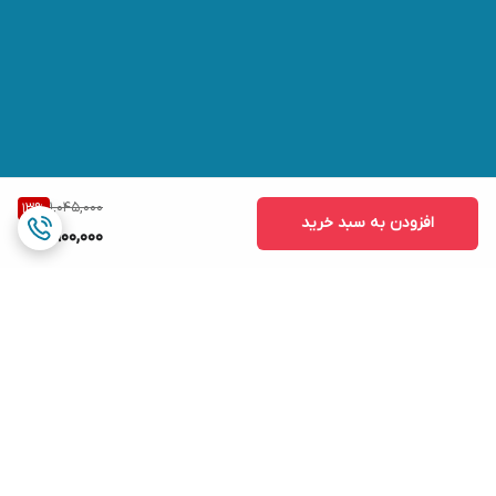
1,045,000
13
%
افزودن به سبد خرید
900,000
برگشت به بالا