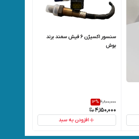
سنسور اکسیژن 6 فیش سمند برند
بوش
13
%
4,800,000
4,150,000
افزودن به سبد