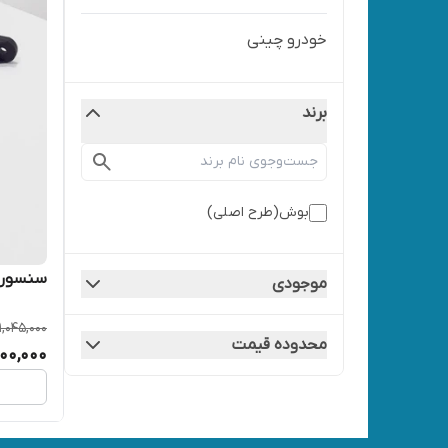
خودرو چینی
برند
بوش(طرح اصلی)
سنسور مپ 206 
موجودی
1,045,000
محدوده قیمت
00,000