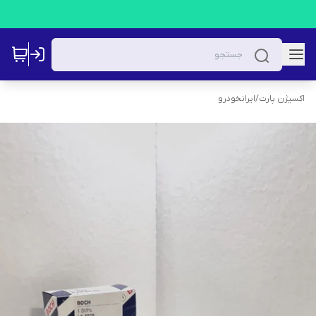
اکسیژن پارت
/
ایرانخودرو