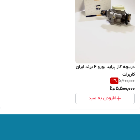
دریچه گاز پراید یورو 4 برند ایران
کاربرات
5,700,000
3
%
5,500,000
افزودن به سبد