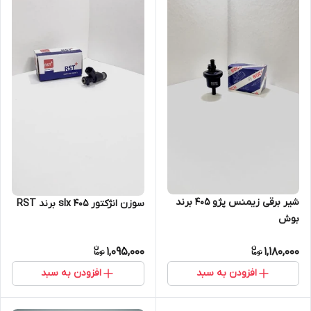
شیر برقی زیمنس پژو 405 برند
سوزن انژکتور 405 slx برند RST
بوش
1,095,000
1,180,000
افزودن به سبد
افزودن به سبد