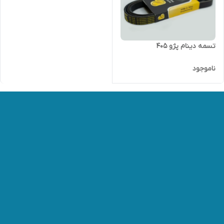
تسمه دینام پژو 405
ناموجود