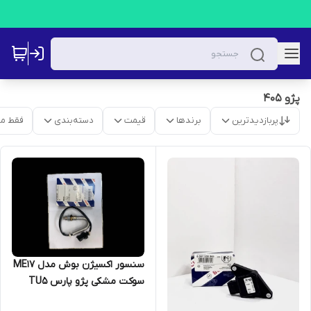
پژو 405
پربازدیدترین
برندها
قیمت
دسته‌بندی
فقط م
سنسور اکسیژن بوش مدل ME17
سوکت مشکی پژو پارس TU5