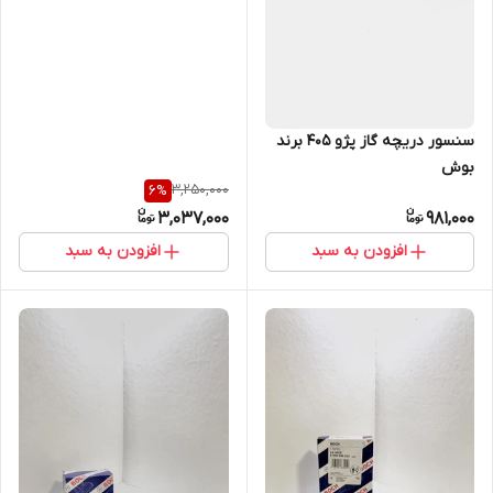
سنسور دریچه گاز پژو 405 برند
بوش
3,250,000
6
%
3,037,000
981,000
افزودن به سبد
افزودن به سبد