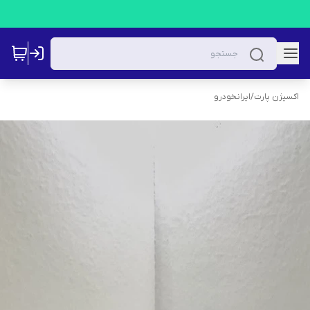
اکسیژن پارت
/
ایرانخودرو