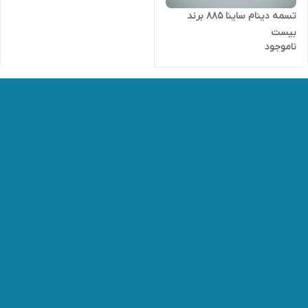
تسمه دینام ساینا 885 برند
بیست
ناموجود