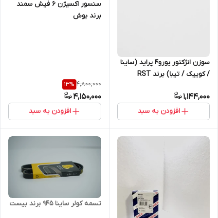
سنسور اکسیژن 6 فیش سمند
برند بوش
سوزن انژکتور یورو4 پراید (ساینا
/ کوییک / تیبا) برند RST
4,800,000
13
%
4,150,000
1,144,000
افزودن به سبد
افزودن به سبد
تسمه کولر ساینا 945 برند بیست