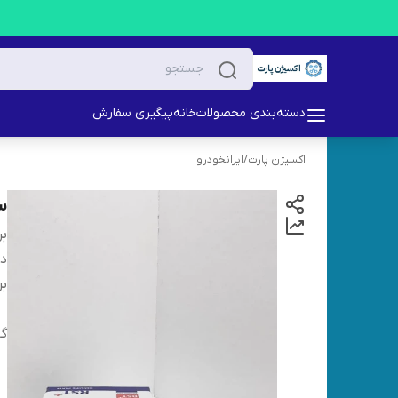
دسته‌بندی محصولات
خانه
پیگیری سفارش
اکسیژن پارت
/
ایرانخودرو
سو
بر
دس
بر
گا