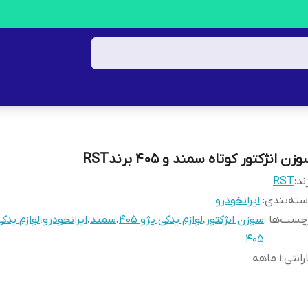
زن انژکتور کوتاه سمند و 405 برندRST
ند:
RST
ته‌بندی
:
ایرانخودرو
چسب‌ها :
سوزن انژکتور
،
لوازم یدکی پژو 405
،
سمند
،
ایرانخودرو
،
لوازم یدک
405
رانتی
:
1 ماهه