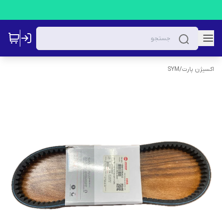
اکسیژن پارت
/
SYM