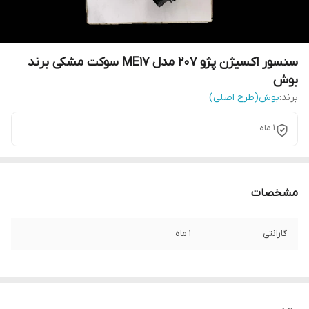
سنسور اکسیژن پژو 207 مدل ME17 سوکت مشکی برند
بوش
برند:
بوش(طرح اصلی)
1 ماه
مشخصات
گارانتی
1 ماه