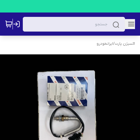
اکسیژن پارت
/
ایرانخودرو