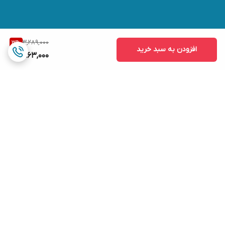
3,289,000
3
%
افزودن به سبد خرید
3,163,000
برگشت به بالا