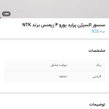
سنسور اکسیژن پراید یورو 4 زیمنس برند NTK
برند:
NTK
مشخصات
رنگ
سوکت مشکی
گارانتی
1 ماهه
توضیحات