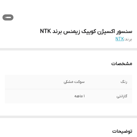
سنسور اکسیژن کوییک زیمنس برند NTK
برند:
NTK
مشخصات
رنگ
سوکت مشکی
گارانتی
1 ماهه
توضیحات