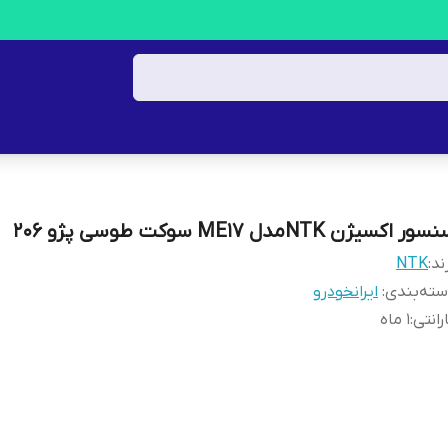
ور اکسیژن NTKمدل ME17 سوکت طوسی پژو ۲۰۶
ند:
NTK
ته‌بندی
:
ایرانخودرو
رانتی
:
1 ماه