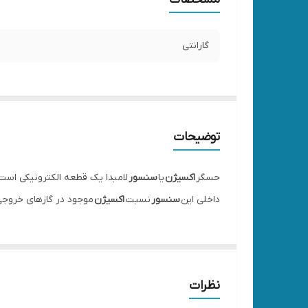
گارانتی
توضیحات
حسگر
اکسیژن
یا
سنسور
لامبدا یک قطعه الکترونیکی اس
داخلی این
سنسور
نسبت
اکسیژن
موجود در گازهای خروجی از
نظرات