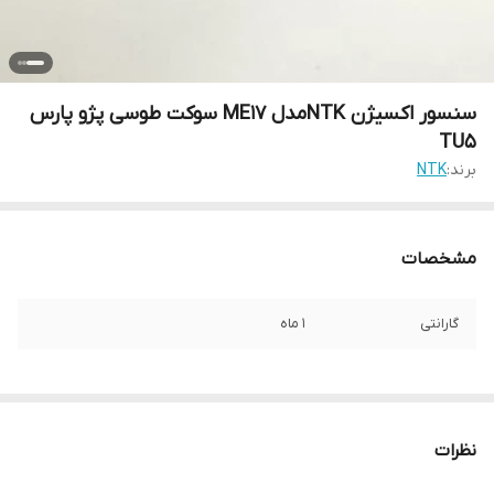
سنسور اکسیژن NTKمدل ME17 سوکت طوسی پژو پارس
TU5
برند:
NTK
مشخصات
گارانتی
1 ماه
نظرات