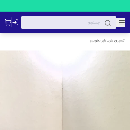
اکسیژن پارت
/
ایرانخودرو