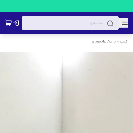
اکسیژن پارت
/
ایرانخودرو