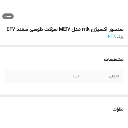
سنسور اکسیژن ntk مدل ME17 سوکت طوسی سمند EF7
برند:
NTK
مشخصات
گارانتی
1 ماه
نظرات