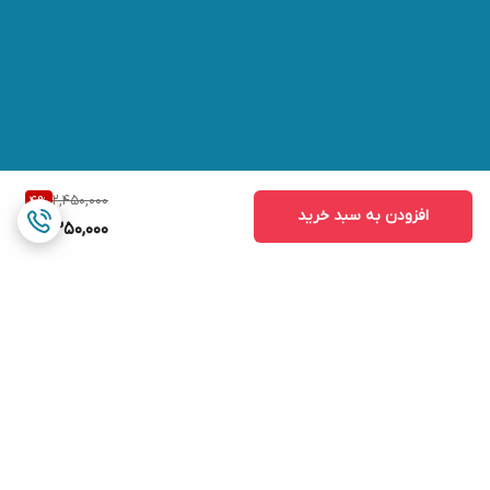
2,450,000
4
%
افزودن به سبد خرید
2,350,000
برگشت به بالا