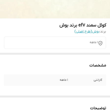
کوئل سمند ef7 برند بوش
برند:
بوش(طرح اصلی)
1 ماهه
مشخصات
گارانتی
1 ماهه
توضیحات