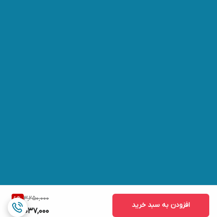
3,250,000
6
%
افزودن به سبد خرید
3,037,000