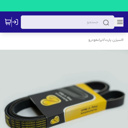
اکسیژن پارت
/
ایرانخودرو