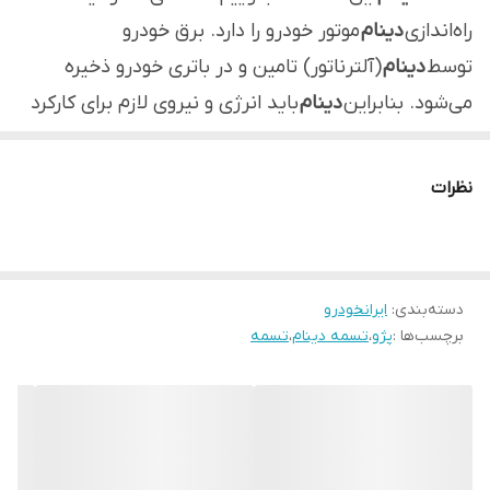
راه‌اندازی
دینام
موتور خودرو را دارد. برق خودرو
توسط
دینام
(آلترناتور) تامین و در باتری خودرو ذخیره
می‌شود. بنابراین
دینام
باید انرژی و نیروی لازم برای کارکرد
و حرکت خود را از موتور خودرو دریافت کند که این کار
توسط
تسمه دینام
انجام می‌شود.
نظرات
دسته‌بندی
:
ایرانخودرو
برچسب‌ها :
پژو
،
تسمه دینام
،
تسمه